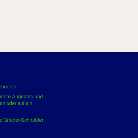
chneider
unsere Angebote und
en oder auf ein
e Grieder-Schneider