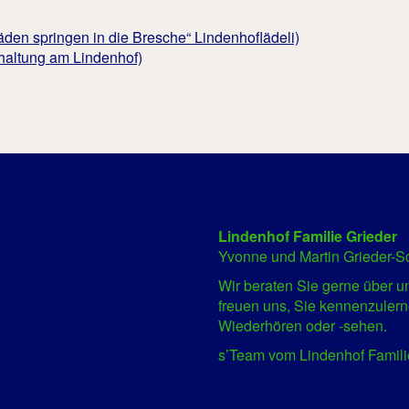
den springen in die Bresche“ Lindenhoflädeli)
hhaltung am Lindenhof)
Lindenhof Familie Grieder
Yvonne und Martin Grieder-S
Wir beraten Sie gerne über 
freuen uns, Sie kennenzulern
Wiederhören oder -sehen.
s’Team vom Lindenhof Famili