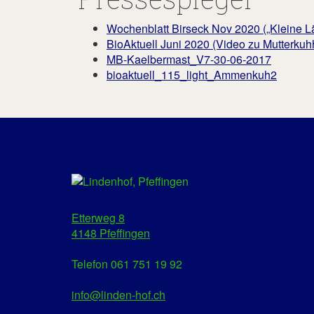
Wochenblatt Birseck Nov 2020 („Kleine Lä
BioAktuell Juni 2020 (Video zu Mutterku
MB-Kaelbermast_V7-30-06-2017
bioaktuell_115_light_Ammenkuh2
Etterweg 8
4148 Pfeffingen
Telefon 061 751 19 92
info@linden-hof.ch